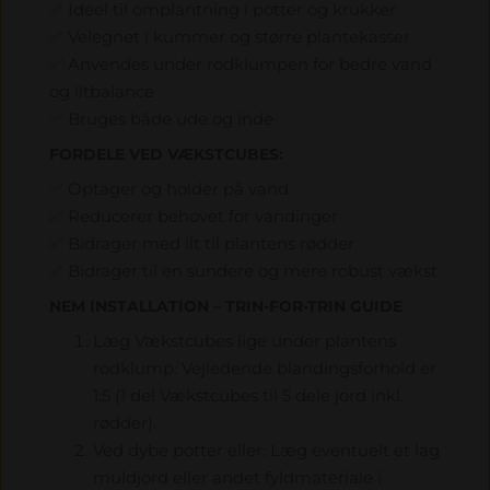
✅ Ideel til omplantning i potter og krukker
✅ Velegnet i kummer og større plantekasser
✅ Anvendes under rodklumpen for bedre vand
og iltbalance
✅ Bruges både ude og inde
FORDELE VED VÆKSTCUBES:
✅ Optager og holder på vand
✅ Reducerer behovet for vandinger
✅ Bidrager med ilt til plantens rødder
✅ Bidrager til en sundere og mere robust vækst
NEM INSTALLATION – TRIN-FOR-TRIN GUIDE
Læg Vækstcubes lige under plantens
rodklump. Vejledende blandingsforhold er
1:5 (1 del Vækstcubes til 5 dele jord inkl.
rødder).
Ved dybe potter eller: Læg eventuelt et lag
muldjord eller andet fyldmateriale i