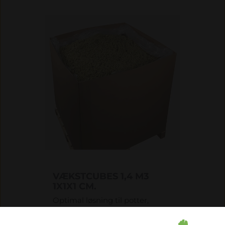
VÆKSTCUBES 1,4 M3
1X1X1 CM.
Optimal løsning til potter,
krukker og kummer