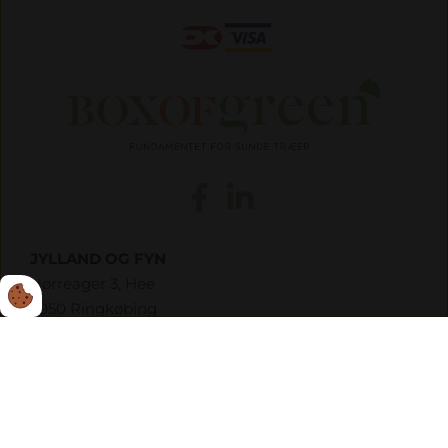
JYLLAND OG FYN
Nørreager 3, Hee
6950 Ringkøbing
tlf: +45 71 91 78 78
SJÆLLAND OG ØERNE
Svinget 28 st. th.
3060 Espergærde
tlf: +45 71 91 78 78