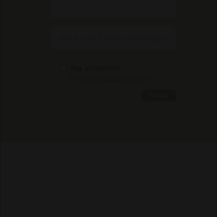
Jeg accepterer
fortrolighedspolitikken *