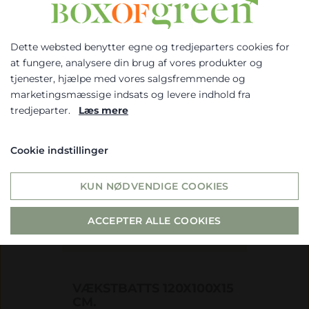
8.625,00 Dkr.
Dette websted benytter egne og tredjeparters cookies for
Vælg venligst om du er
at fungere, analysere din brug af vores produkter og
erhvervs- eller privatkunde
tjenester, hjælpe med vores salgsfremmende og
marketingsmæssige indsats og levere indhold fra
ERHVERV
tredjeparter.
Læs mere
PRIVAT
Cookie indstillinger
Hvis du vælger erhverv, så får du
vist priserne ex. moms. Hvis du
KUN NØDVENDIGE COOKIES
vælger privat, så får du vist
priserne inkl. moms
ACCEPTER ALLE COOKIES
VÆKSTBATTS 120X100X15
CM.