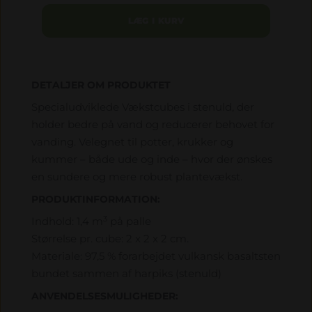
LÆG I KURV
DETALJER OM PRODUKTET
Specialudviklede Vækstcubes i stenuld, der
holder bedre på vand og reducerer behovet for
vanding. Velegnet til potter, krukker og
kummer – både ude og inde – hvor der ønskes
en sundere og mere robust plantevækst.
PRODUKTINFORMATION:
3
Indhold: 1,4 m
på palle
Størrelse pr. cube: 2 x 2 x 2 cm.
Materiale: 97,5 % forarbejdet vulkansk basaltsten
bundet sammen af harpiks (stenuld)
ANVENDELSESMULIGHEDER: