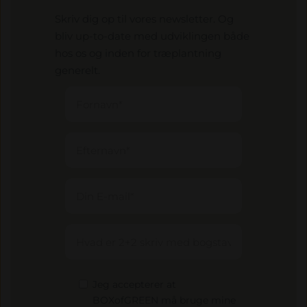
Skriv dig op til vores newsletter. Og
bliv up-to-date med udviklingen både
hos os og inden for træplantning
generelt.
Jeg accepterer at
BOXofGREEN må bruge mine