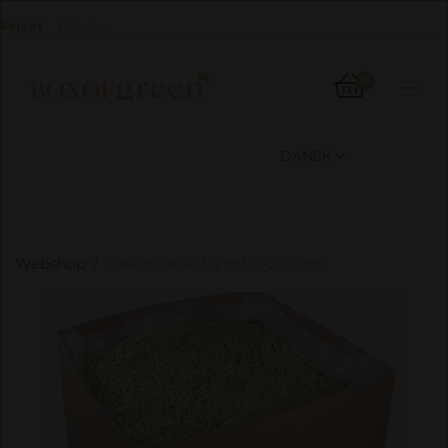
Privat
Erhverv

0

DANSK

Webshop
Vækstcubes 1,4 m3 2x2x2 cm.