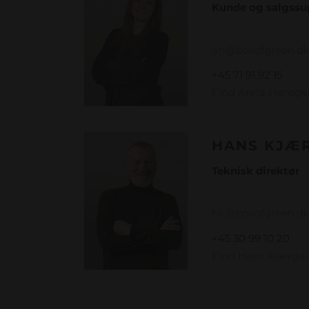
Kunde og
ah@boxofgreen.d
+45 71 91 92 15
Find Anna Hensgen
HANS KJÆ
Teknis
hk@boxofgreen.d
+45 30 99 10 20
Find Hans Kjærgaa