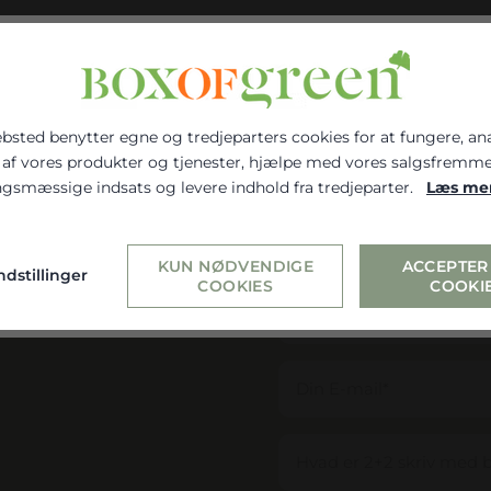
bsted benytter egne og tredjeparters cookies for at fungere, an
 af vores produkter og tjenester, hjælpe med vores salgsfremm
gsmæssige indsats og levere indhold fra tredjeparter.
Læs me
gst om du er erhvervs- eller privatkunde
ERHVERV
PRIVAT
RET, SKRIV DIG OP TIL VO
KUN NØDVENDIGE
ACCEPTER
ndstillinger
r erhverv, så får du vist priserne ex. moms. Hvis du vælger privat, så får du
COOKIES
COOKI
bliv up-to-date med
l. moms
træplantning generelt.