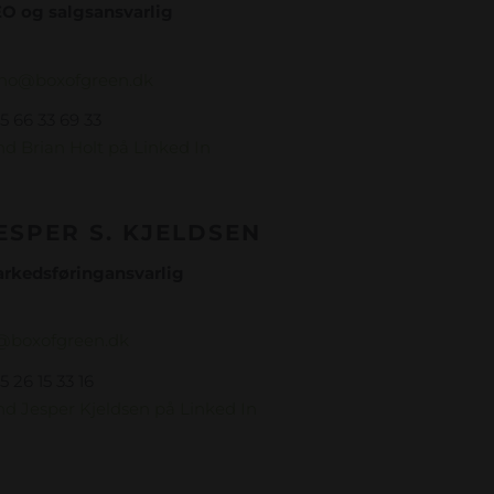
EO og salgsansvarlig
ho@boxofgreen.dk
5 66 33 69 33
nd Brian Holt på Linked In
ESPER S. KJELDSEN
arkedsføringansvarlig
@boxofgreen.dk
5 26 15 33 16
nd Jesper Kjeldsen på Linked In