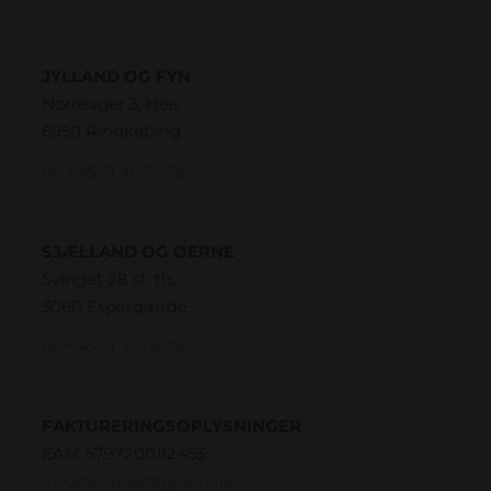
JYLLAND OG FYN
Nørreager 3, Hee
6950 Ringkøbing
tlf: +45 71 91 78 78
SJÆLLAND OG ØERNE
Svinget 28 st. th.
3060 Espergærde
tlf: +45 71 91 78 78
FAKTURERINGSOPLYSNINGER
EAN: 5797200112453
invoice@boxofgreen.dk