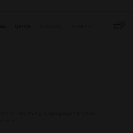

0
ES
OM OS
KONTAKT
DANSK

 til at høre fra dig! Nogle gange har vi travlt
r timer.