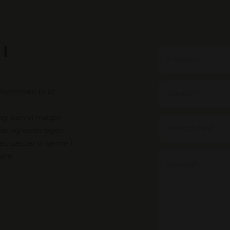
I
elkommen til at
ng, kan vi meget
ter og vores egen
, sætter vi gerne i
ere.