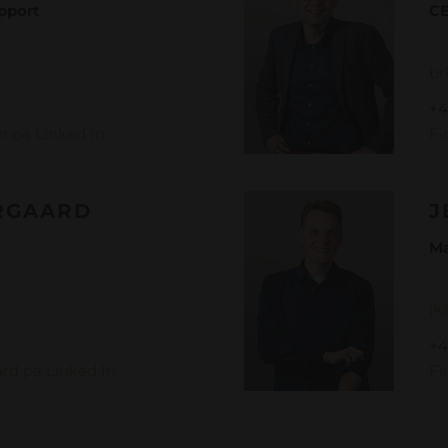
 salgssupport
C
k
br
+4
 på Linked In
Fi
RGAARD
J
k direktør
M
k
jk
+4
rd på Linked In
Fi