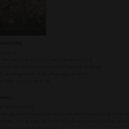
DSBOKSEN:
vikling
 liter vand og sikrer en stabil vandforsyning
vandet og reducerer behovet for hyppig vanding
 vandinger over to år afhængig af vejret
s efter maksimalt to år
NING:
odt 70x70x40 cm.
en og bind hessian båndet rundt om boksen, for at holde
oksen, ved at tage fat med fald hånd mod siderne og sænke 
jord på ydresiden af boksen.