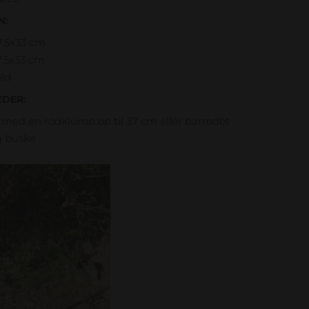
N:
7,5x33 cm
7,5x33 cm
ld
DER:
r med en rodklump op til 37 cm eller barrodet
g buske