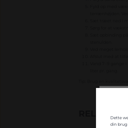
Fyld op med vækst
terrænhøjden. Ve
Sæt træet ned i 
Sørg for at vækst
Sæt opbinding på 
stenulden.
Ved meget lerhol
Afslut med at tilfø
Vand 7–9 gange i l
liter pr. gang.
Tip: Brug en kvalitetsv
RELATERE
Dette we
din brug