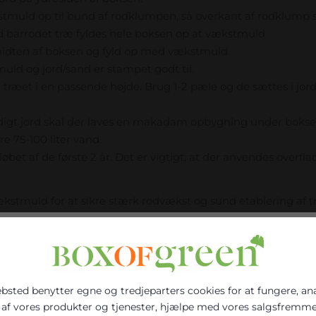
muld op til bund af rodklumpen, så overkant af rodklump s
d barrodet træ fyldes hele boksen op at vækstmuld
midten af boksen og fyld op med vækstmuld.
muld og jord/sand er stampet godt til.
træet i en passende højde. Brug 1-2 pæle og de sættes i jord
digt jord skal der laves en makadam opbygning under bokse
re 75-100 liter vand.
øbet af de første 2 år. Det er vigtigt, at der anvendes overf
ækstmuld for at sikre stærk rodvækst og sund etablering af t
DE PRODUKTER
bsted benytter egne og tredjeparters cookies for at fungere, an
 af vores produkter og tjenester, hjælpe med vores salgsfremm