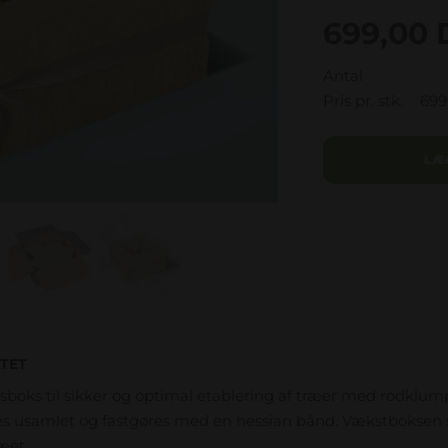
699,00 
Antal
Pris pr. stk.
699
LÆ
TET
sboks til sikker og optimal etablering af træer med rodklump 
es usamlet og fastgøres med en hessian bånd. Vækstboksen s
æet.