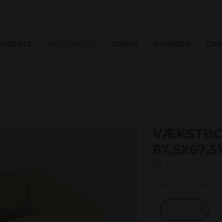
FORDELE
PRODUKTER
CUBES
NYHEDER
CAS
VÆKSTB
67,5X67,5
(11)
Ideel til små træer

