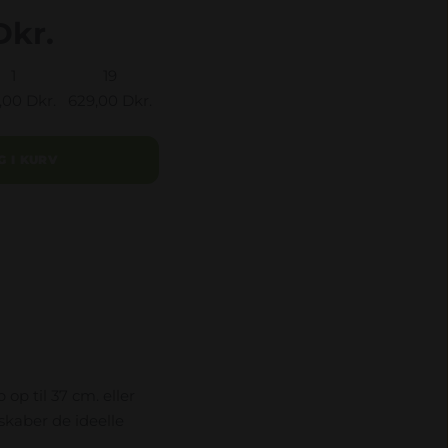
Dkr.
1
19
,00 Dkr.
629,00 Dkr.
G I KURV
op til 37 cm. eller
kaber de ideelle