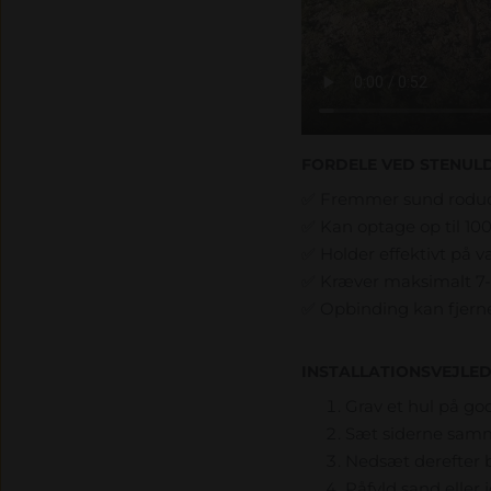
FORDELE VED STENUL
✅ Fremmer sund rodud
✅ Kan optage op til 100
✅ Holder effektivt på 
✅ Kræver maksimalt 7-9
✅ Opbinding kan fjerne
INSTALLATIONSVEJLED
Grav et hul på g
Sæt siderne samm
Nedsæt derefter b
Påfyld sand eller 