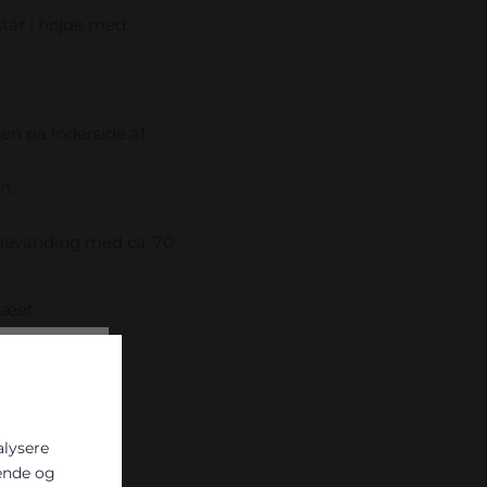
tår i højde med
en på inderside af
n.
ladevanding med ca. 70
ræet.
alysere
ende og