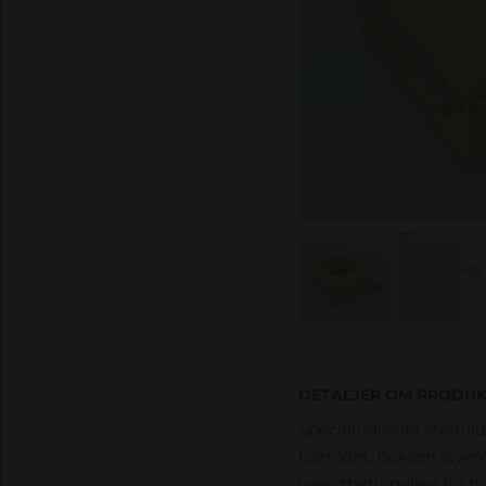
DETALJER OM PRODUK
Specialudviklet stenuld
barrodet. Boksen lever
vækstbetingelser for tr