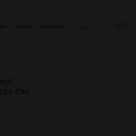

0
ES
OM OS
KONTAKT
DANSK

OKS
X33 CM.