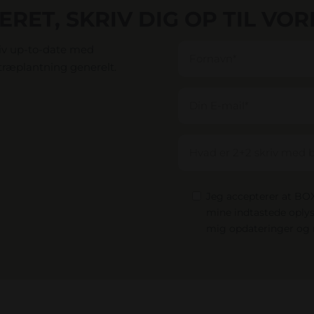
RET, SKRIV DIG OP TIL VO
bliv up-to-date med
træplantning generelt.
Jeg accepterer at B
mine indtastede oplys
mig opdateringer og 