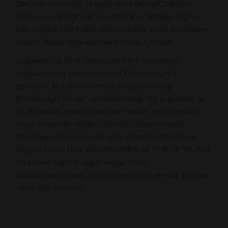
Det mål resonerer jo godt med BOXofGREEN’s
mission, - særligt når 'sunde træer' tilføjes. Og nu
kan vi også helt fysisk vise hvordan vores produkter
virker i deres rette element: Nede i jorden.
Vi glæder os til at videreudvikle fremtidens
træplantning sammen med Klimatorium’s
partnere, bl.a. Erhvervshus Midtjylland og
Erhvervsfyrtårn for vandteknologi. Og vi glæder os
til, at mødes med andre træ-nørder om arbejdet.
Hvad enten de sidder i private virksomheder,
offentlige virksomheder eller vidensinstitutioner.
Ring til Brian Holt, BOXofGREEN på 71 91 78 78, hvis
du kunne tænke dig at kigge forbi
udviklingsområdet på Venusvej 10 i Lemvig. Du skal
være velkommen.