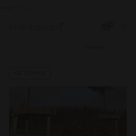
Privat
Erhverv

0

DANSK

GÅ TILBAGE