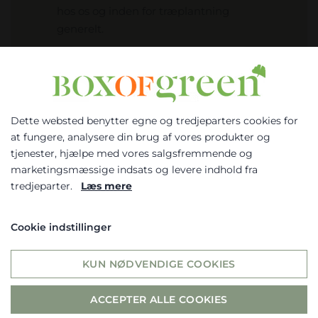
hos os og inden for træplantning
generelt.
Dette websted benytter egne og tredjeparters cookies for
Vælg venligst om du er
at fungere, analysere din brug af vores produkter og
erhvervs- eller privatkunde
tjenester, hjælpe med vores salgsfremmende og
marketingsmæssige indsats og levere indhold fra
ERHVERV
tredjeparter.
Læs mere
PRIVAT
Cookie indstillinger
Hvis du vælger erhverv, så får du
Jeg accepterer at
vist priserne ex. moms. Hvis du
KUN NØDVENDIGE COOKIES
BOXofGREEN må bruge mine
vælger privat, så får du vist
indtastede oplysninger til at
priserne inkl. moms
ACCEPTER ALLE COOKIES
sende mig opdateringer og
nyhedsbreve *