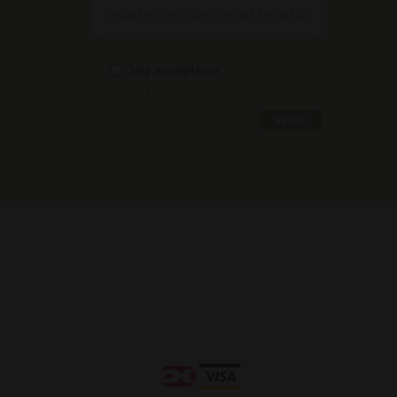
Jeg accepterer
fortrolighedspolitikken *