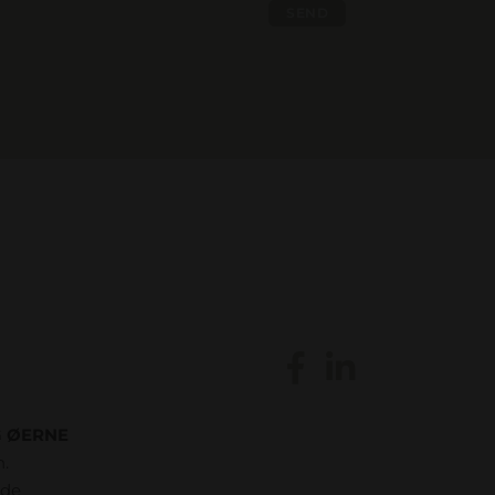
 ØERNE
h.
rde