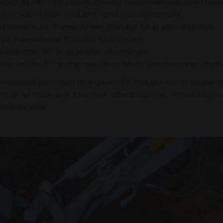
sen og sæt hele kassen, inklusiv hessiansækken, ned i hulle
ydersiden fyldes med jord, sand eller vækstmuld.
d vækstmuld. Stamp jorden grundigt for at sikre stabilitet.
s på indersiden af BOXofGREEN-kassen.
r kasse indenfor 14 dage efter plantningen
r vandes 5-7 gange over de to første vækstsæsoner, men ell
t afstemme løsningen til opgaven. Fx. hvis der kun er begræn
stå op ad en skrænt. Eller hvis udfordringen er, at revitalisere
vens karakter.