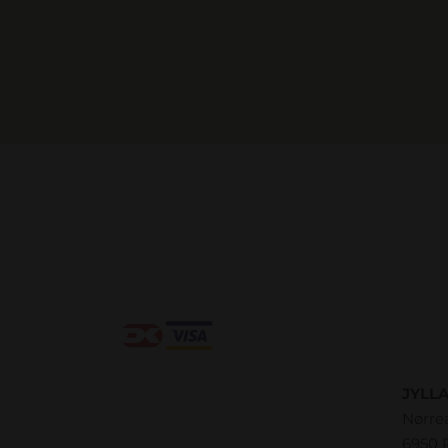
JYLL
Nørre
6950 