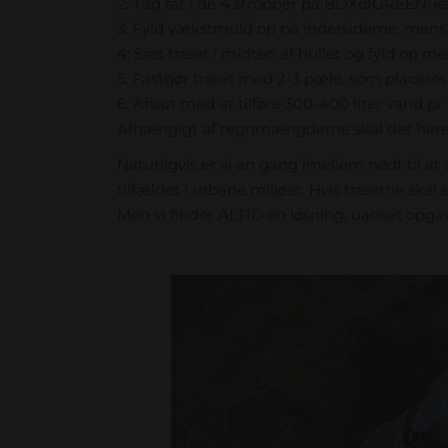
2: Tag fat i de 4 stropper på BOXofGREEN-kas
3: Fyld vækstmuld op på indersiderne, mens 
4: Sæt træet i midten af hullet og fyld op me
5: Fastgør træet med 2-3 pæle, som placere
6: Afslut med at tilføre 300-400 liter vand p
Afhængigt af regnmængderne skal der herefte
Naturligvis er vi en gang imellem nødt til a
tilfældet i urbane miljøer. Hvis træerne skal 
Men vi finder ALTID en løsning, uanset opga