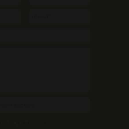
er
fortrolighedspolitikken *