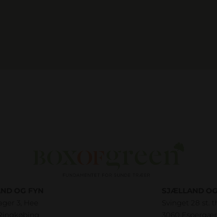
AND OG FYN
SJÆLLAND OG
ager 3, Hee
Svinget 28 st. t
Ringkøbing
3060 Espergæ