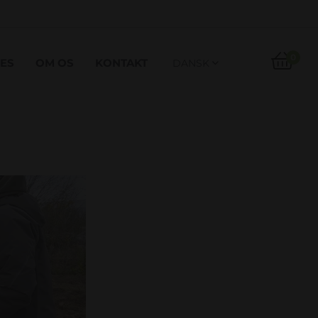

0
ES
OM OS
KONTAKT
DANSK
