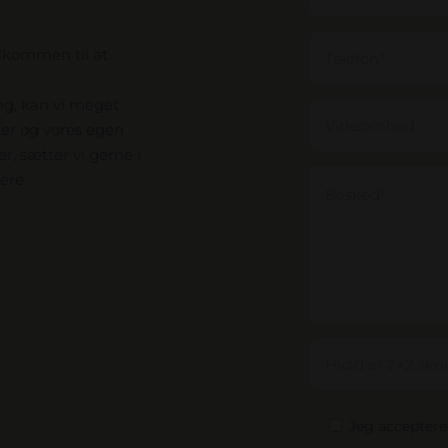
elkommen til at
ng, kan vi meget
ter og vores egen
, sætter vi gerne i
ere.
Jeg accepter