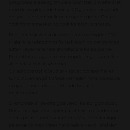
lysegrønne blade og smukke blomster, om efteråret
med deres glødende farvespil. Og om vinteren lader
de lyset falde ind mellem de nøgne grene. Det er
godt for mennesker og godt for biodiversiteten.
Rent praktisk ved vi de suger store mængder CO2
til sig (bl.a. udstødning fra trafikken) og gør dermed
luften i byerne renere at indhalere for beboerne.
Rodnettet optager store mængder regn, som ellers
ville belaste kloaksystemet.
Og apropos trafik: Studier viser, at bytræer har en
sund indvirken på trafiksikkerheden, fordi de skaber
ro og en mere tolerant attitude hos alle
trafikgrupper.
Økonomisk er de ofte god værdi for boligområder:
Der er utallige eksempler på, at hvis to ejendomme
er ens på alle andre parametre, så vil den der ligger
på en gade med træer have højere værdi, end den