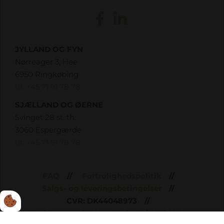
JYLLAND OG FYN
Nørreager 3, Hee
6950 Ringkøbing
tlf: +45 71 91 78 78
SJÆLLAND OG ØERNE
Svinget 28 st. th.
3060 Espergærde
tlf: +45 71 91 78 78
FAQ
Fortrolighedspolitik
Salgs- og leveringsbetingelser
CVR: DK44048973
EUIPO Patent: 015024470-0001 / 015068454-