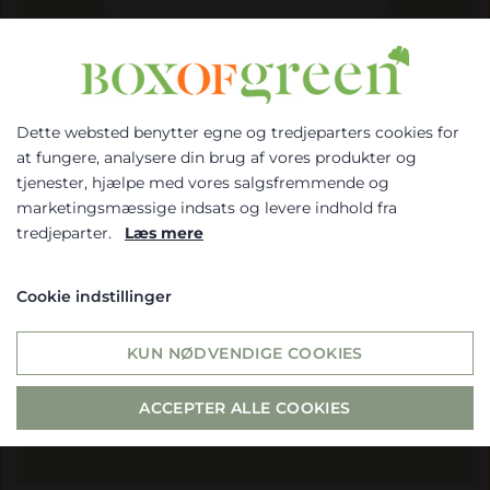
Dette websted benytter egne og tredjeparters cookies for
Vælg venligst om du er
at fungere, analysere din brug af vores produkter og
erhvervs- eller privatkunde
tjenester, hjælpe med vores salgsfremmende og
marketingsmæssige indsats og levere indhold fra
ERHVERV
tredjeparter.
Læs mere
PRIVAT
Jeg accepterer at
Cookie indstillinger
BOXofGREEN må bruge mine
Hvis du vælger erhverv, så får du
indtastede oplysninger til at
vist priserne ex. moms. Hvis du
KUN NØDVENDIGE COOKIES
sende mig opdateringer og
vælger privat, så får du vist
nyhedsbreve *
priserne inkl. moms
ACCEPTER ALLE COOKIES