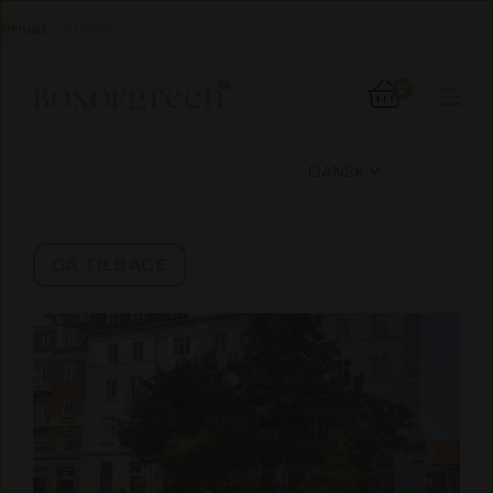
Privat
Erhverv

0

DANSK

GÅ TILBAGE